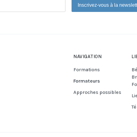
Inscrivez-vous à la newslet
NAVIGATION
LI
Formations
Bé
Br
Formateurs
Fo
Approches possibles
Li
Té